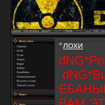
Главная
|
Мой профиль
|
Выход
Вы вошли как
Гость
| Группа "
Гости
"|
RSS
|
Рег
Меню сайта
ЛОХИ
Главная
Штаб
dNG*Po
Устав
Форум
Видео
Файлы
dNG*B
КланВойна
Пожертвования
Вступить в клан
ЕБАНЫЕ
Чёрный список
Видео
ВАМ ЭТ
Часы