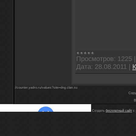
Просмотров:
1225
Дата:
28.08.2011
|
К
//counter.yadro.ru/values?site=dng.clan.su
Copy
B
Создать
бесплатный сайт
с