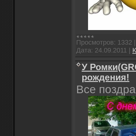
Просмотров:
1332
Дата:
24.09.2011
|
К
У Ромки(GR
рождения!
Все поздр