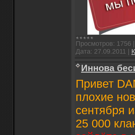
Просмотров:
1756
Дата:
27.09.2011
|
К
Иннова бес
Привет DA
плохие нов
сентября и
25 000 кла