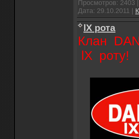
Просмотров:
2403
Дата:
29.10.2011
|
К
lX рота
Клан DA
lX роту!