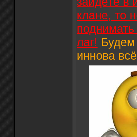
зайдёте в 
клане, то 
поднимать 
лаг!
Будем 
иннова всё