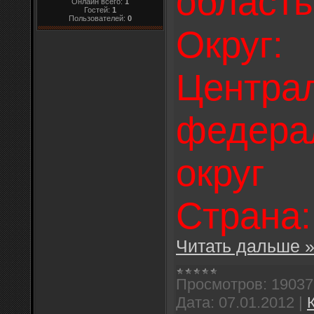
область
Онлайн всего:
1
Гостей:
1
Пользователей:
0
Округ:
Центра
федера
округ
Страна:
Читать дальше 
Просмотров:
19037
Дата:
07.01.2012
|