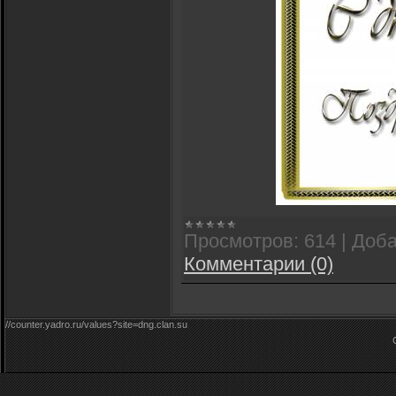
Просмотров:
614
|
Доба
Комментарии (0)
//counter.yadro.ru/values?site=dng.clan.su