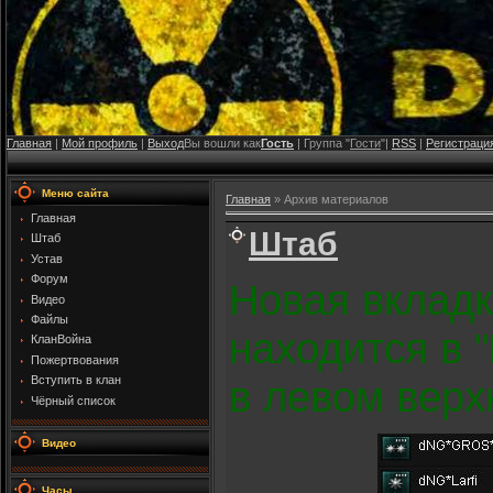
Главная
|
Мой профиль
|
Выход
Вы вошли как
Гость
| Группа "
Гости
"|
RSS
|
Регистраци
Меню сайта
Главная
»
Архив материалов
Главная
Штаб
Штаб
Устав
Форум
Новая вкладк
Видео
Файлы
находится в 
КланВойна
Пожертвования
Вступить в клан
в левом верхн
Чёрный список
Видео
Часы