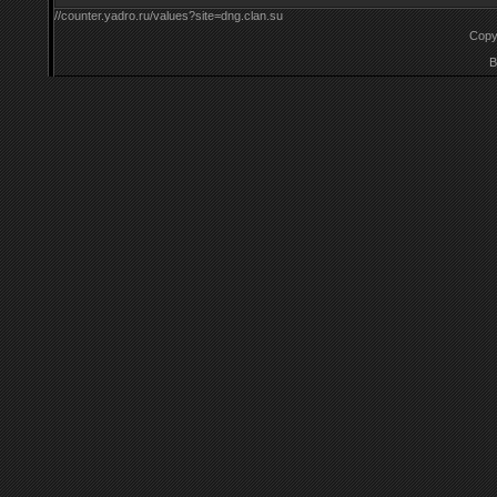
//counter.yadro.ru/values?site=dng.clan.su
Copy
B