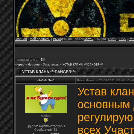
Главная
|
Мой профиль
|
Выход
Вы вошли как
Гость
| Группа "
Гости
"|
RSS
|
Рег
1
Страница
1
из
1
Форум
»
Новости
»
Устав клана
»
УСТАВ КЛАНА ***DANGER***
УСТАВ КЛАНА ***DANGER***
dNG-BuTeK
Дата: Четверг, 23.06.2011, 23:46 | С
Устав кла
основным 
регулирую
Майор
всех Участ
Группа: Администраторы
Сообщений:
81