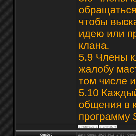
обращаться
чтобы выск
идею или п
клана.
5.9 Члены 
жалобу мас
том числе и
5.10 Кажды
общения в 
программу 
CumDe0
Дата: Среда, 29.06.2011, 17:52 | Соо