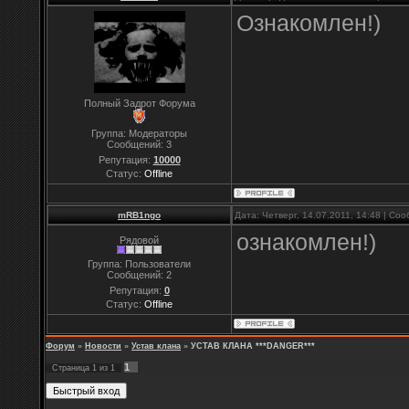
Ознакомлен!)
Полный Задрот Форума
Группа: Модераторы
Сообщений:
3
Репутация:
10000
Статус:
Offline
mRB1ngo
Дата: Четверг, 14.07.2011, 14:48 | С
ознакомлен!)
Рядовой
Группа: Пользователи
Сообщений:
2
Репутация:
0
Статус:
Offline
Форум
»
Новости
»
Устав клана
»
УСТАВ КЛАНА ***DANGER***
1
Страница
1
из
1