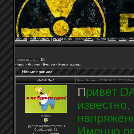
Главная
|
Мой профиль
|
Выход
Вы вошли как
Гость
| Группа "
Гости
"|
RSS
|
Рег
1
Страница
1
из
1
Форум
»
Новости
»
Новости
»
Новые правила
Новые правила
dNG-BuTeK
Дата: Вторник, 27.09.2011, 17:37 | С
П
ривет D
известно,
напряженн
Майор
Группа: Администраторы
Именно п
Сообщений:
81