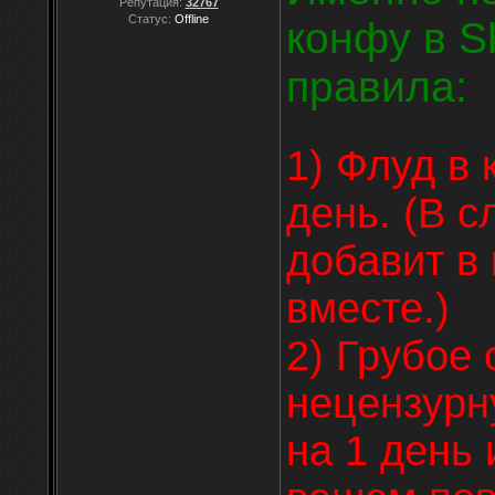
Репутация:
32767
Статус:
Offline
конфу в S
правила:
1) Флуд в 
день. (В с
добавит в
вместе.)
2) Грубое 
нецензурн
на 1 день 