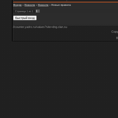
Форум
»
Новости
»
Новости
»
Новые правила
1
Страница
1
из
1
//counter.yadro.ru/values?site=dng.clan.su
Copy
B