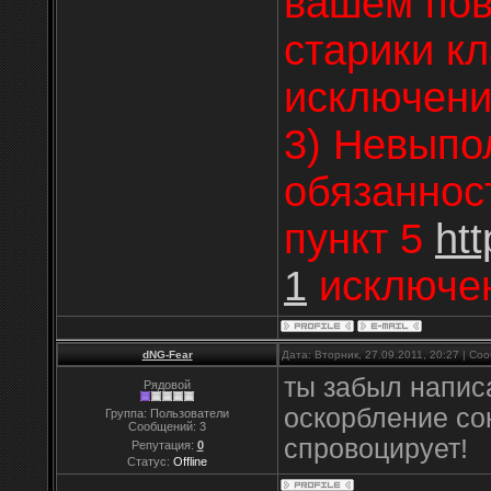
вашем пов
старики кл
исключени
3) Невыпо
обязанност
пункт 5
htt
1
исключен
dNG-Fear
Дата: Вторник, 27.09.2011, 20:27 | С
ты забыл напис
Рядовой
оскорбление со
Группа: Пользователи
Сообщений:
3
спровоцирует!
Репутация:
0
Статус:
Offline