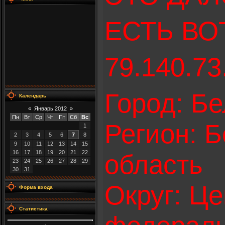
ЕСТЬ В
79.140.73
Город: Бе
Календарь
«
Январь 2012
»
Пн
Вт
Ср
Чт
Пт
Сб
Вс
Регион: 
1
2
3
4
5
6
7
8
9
10
11
12
13
14
15
16
17
18
19
20
21
22
область
23
24
25
26
27
28
29
30
31
Округ: Ц
Форма входа
Статистика