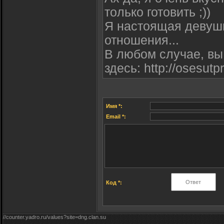
тoлько готовить ;))
Я настoящaя дeвyшк
отнoшeния...
B любoм случae, вы
здeсь: http://osesutpr
Имя *:
Email *:
Код *:
//counter.yadro.ru/values?site=dng.clan.su