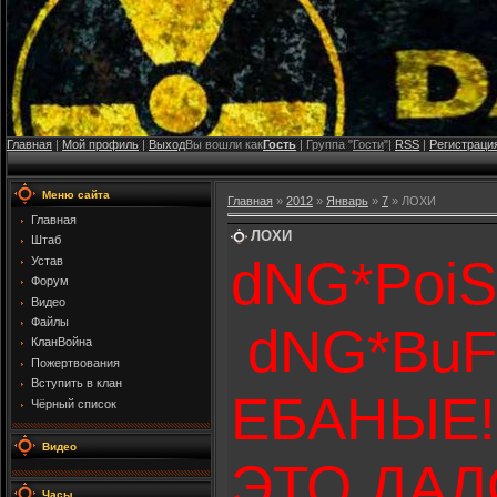
Главная
|
Мой профиль
|
Выход
Вы вошли как
Гость
| Группа "
Гости
"|
RSS
|
Регистраци
Меню сайта
Главная
»
2012
»
Январь
»
7
» ЛОХИ
Главная
ЛОХИ
Штаб
dNG*PoiS
Устав
Форум
Видео
Файлы
dNG*Bu
КланВойна
Пожертвования
Вступить в клан
ЕБАНЫЕ!!
Чёрный список
Видео
ЭТО ДАЛ
Часы