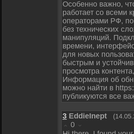
Особенно важно, ч
работает со всеми
операторами РФ, по
без технических сл
манипуляций. Подк
времени, интерфейс
для новых пользова
быстрым и устойчив
просмотра контента,
Информация об обно
можно найти в https:/
публикуются все ва
3
EddieInept
(14.05
0
Hi there, I found you