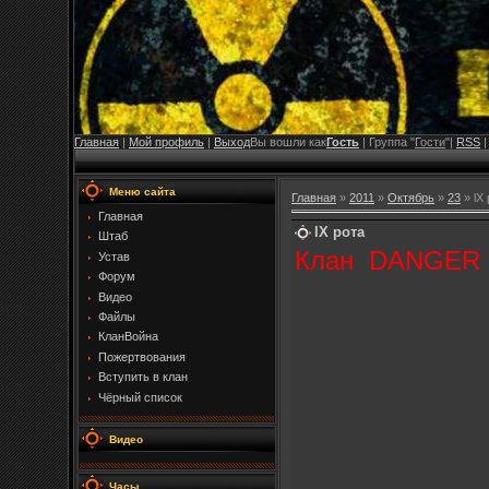
Главная
|
Мой профиль
|
Выход
Вы вошли как
Гость
| Группа "
Гости
"|
RSS
Меню сайта
Главная
»
2011
»
Октябрь
»
23
» lX
Главная
lX рота
Штаб
Клан DANGER п
Устав
Форум
Видео
Файлы
КланВойна
Пожертвования
Вступить в клан
Чёрный список
Видео
Часы