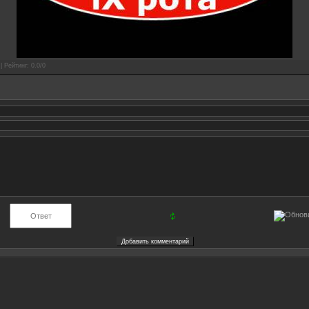
|
Рейтинг
:
0.0
/
0