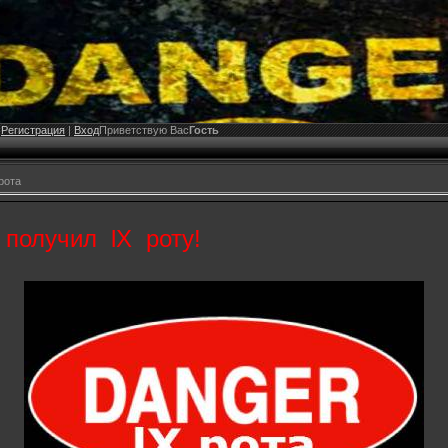
|
Регистрация
|
Вход
Приветствую Вас
Гость
 рота
олучил lX роту!