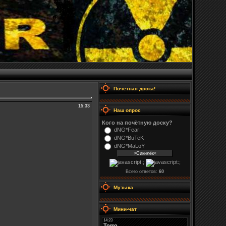
Почётная доска!
15:33
Наш опрос
Кого на почётную доску?
dNG*Fear!
dNG*BuTeK
dNG*MaLoY
Всего ответов:
60
Музыка
Мини-чат